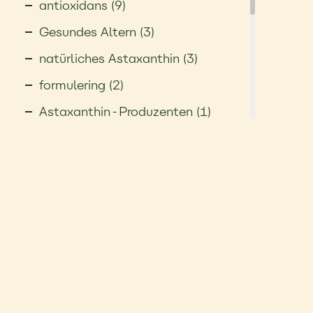
antioxidans (9)
Gesundes Altern (3)
natürliches Astaxanthin (3)
formulering (2)
Astaxanthin-Produzenten (1)
Astaxanthin-Qualität (1)
Astaxanthin-Quelle (1)
Bioverfügbarkeit (1)
Cellulaire gezondheid (1)
Cholesterin (1)
Darmgesundheit (1)
Frauengesundheit (1)