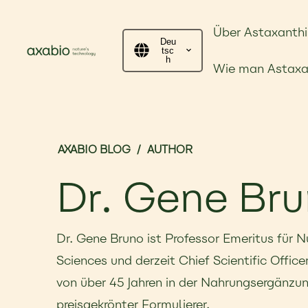
Über Astaxanthi
Deu
tsc
h
Wie man Astaxa
AXABIO BLOG
/
AUTHOR
Dr. Gene Br
Dr. Gene Bruno ist Professor Emeritus für 
Sciences und derzeit Chief Scientific Office
von über 45 Jahren in der Nahrungsergänzu
preisgekrönter Formulierer.