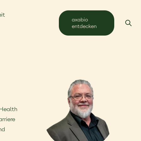
it
axabio
entdecken
 Health
rriere
nd