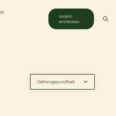
it
axabio
entdecken
Gehirngesundheit