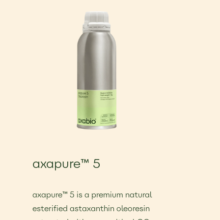
axapure™ 5
25,00 €
axapure™ 5 is a premium natural
esterified astaxanthin oleoresin