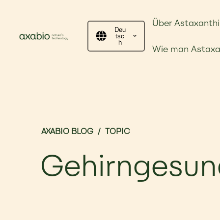
Über Astaxanthi
Deu
tsc
h
Wie man Astaxa
AXABIO BLOG
/
TOPIC
Gehirngesun